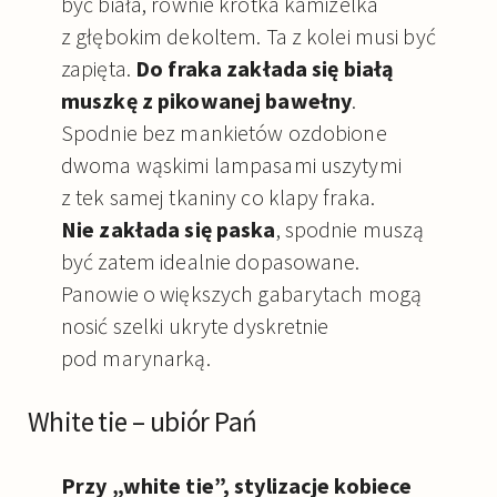
być biała, równie krótka kamizelka
z głębokim dekoltem. Ta z kolei musi być
zapięta.
Do fraka zakłada się białą
muszkę z pikowanej bawełny
.
Spodnie bez mankietów ozdobione
dwoma wąskimi lampasami uszytymi
z tek samej tkaniny co klapy fraka.
Nie zakłada się paska
, spodnie muszą
być zatem idealnie dopasowane.
Panowie o większych gabarytach mogą
nosić szelki ukryte dyskretnie
pod marynarką.
White tie – ubiór Pań
Przy „white tie”, stylizacje kobiece