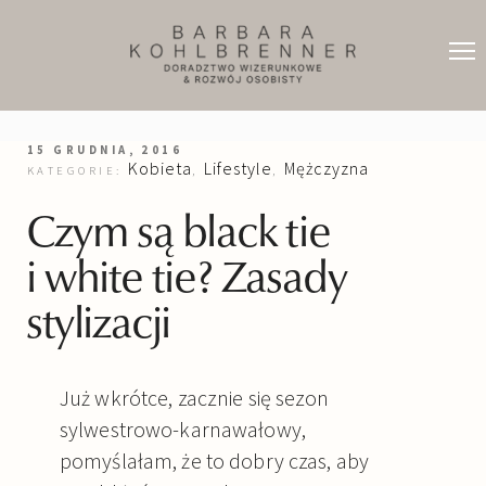
15 GRUDNIA, 2016
Kobieta
Lifestyle
Mężczyzna
KATEGORIE:
,
,
Czym są black tie
i white tie? Zasady
stylizacji
Już wkrótce, zacznie się sezon
sylwestrowo-karnawałowy,
pomyślałam, że to dobry czas, aby