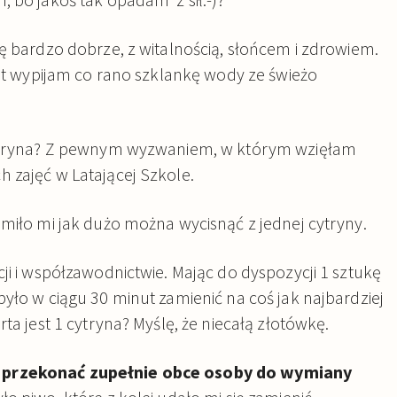
ię bardzo dobrze, z witalnością, słońcem i zdrowiem.
lat wypijam co rano szklankę wody ze świeżo
 cytryna? Z pewnym wyzwaniem, w którym wzięłam
 zajęć w Latającej Szkole.
omiło mi jak dużo można wycisnąć z jednej cytryny.
ji i współzawodnictwie. Mając do dyspozycji 1 sztukę
yło w ciągu 30 minut zamienić na coś jak najbardziej
ta jest 1 cytryna? Myślę, że niecałą złotówkę.
 przekonać zupełnie obce osoby do wymiany