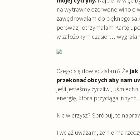
mojej cytryny.
Najpierw więc był
na wytrawne czerwone wino o wart
zawędrowałam do pięknego salo
perswazji otrzymałam Kartę upo
w założonym czasie i… wygrałam
Czego się dowiedziałam? Że
jak
przekonać obcych aby nam uwie
jeśli jesteśmy życzliwi, uśmiechn
energię, która przyciąga innych.
Nie wierzysz? Spróbuj, to napra
I wciąż uważam, że nie ma rzec