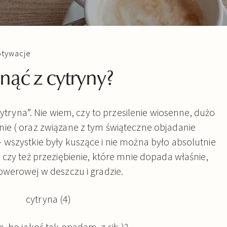
tywacje
ąć z cytryny?
cytryna”. Nie wiem, czy to przesilenie wiosenne, dużo
ie ( oraz związane z tym świąteczne objadanie
wszystkie były kuszące i nie można było absolutnie
 czy też przeziębienie, które mnie dopada właśnie,
owerowej w deszczu i gradzie.
, bo jakoś tak opadam z sił:-)?