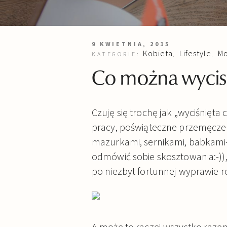
9 KWIETNIA, 2015
Kobieta
Lifestyle
Mo
KATEGORIE:
,
,
Co można wycisn
Czuję się trochę jak „wyciśnięta 
pracy, poświąteczne przemęczen
mazurkami, sernikami, babkami- 
odmówić sobie skosztowania:-)),
po niezbyt fortunnej wyprawie r
A może to raczej wszystko razem