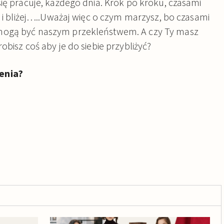
się pracuje, każdego dnia. Krok po kroku, czasami
j i bliżej…..Uważaj więc o czym marzysz, bo czasami
mogą być naszym przekleństwem. A czy Ty masz
obisz coś aby je do siebie przybliżyć?
zenia?