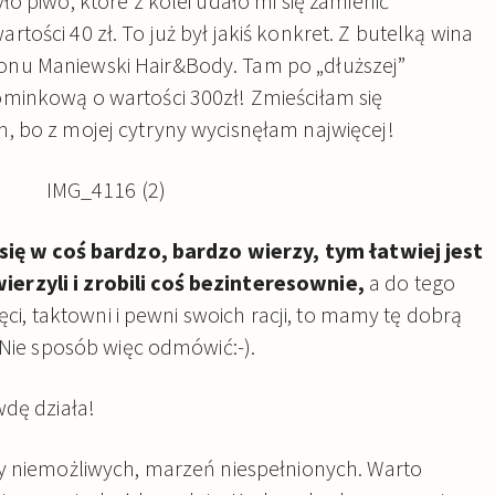
o piwo, które z kolei udało mi się zamienić
ości 40 zł. To już był jakiś konkret. Z butelką wina
nu Maniewski Hair&Body. Tam po „dłuższej”
minkową o wartości 300zł! Zmieściłam się
, bo z mojej cytryny wycisnęłam najwięcej!
 się w coś bardzo, bardzo wierzy, tym łatwiej jest
rzyli i zrobili coś bezinteresownie,
a do tego
ięci, taktowni i pewni swoich racji, to mamy tę dobrą
 Nie sposób więc odmówić:-).
wdę działa!
zy niemożliwych, marzeń niespełnionych. Warto