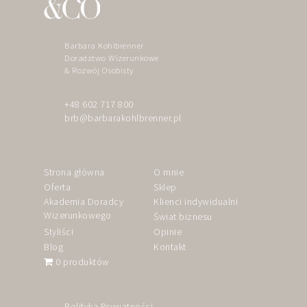
Barbara Kohlbrenner
Doradztwo Wizerunkowe
& Rozwój Osobisty
+48 602 717 800
brb@barbarakohlbrenner.pl
Strona główna
O mnie
Oferta
Sklep
Akademia Doradcy
Klienci indywidualni
Wizerunkowego
Świat biznesu
Styliści
Opinie
Blog
Kontakt
0 produktów
Polityka Prywatności