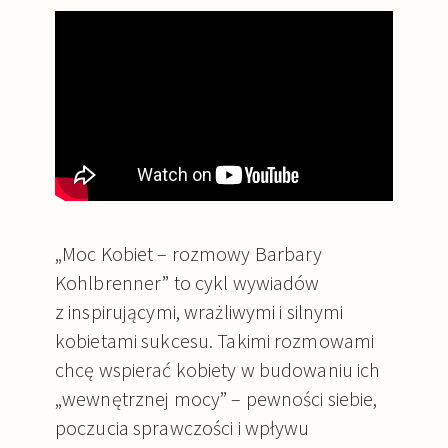
„Moc Kobiet – rozmowy Barbary
Kohlbrenner” to cykl wywiadów
z inspirującymi, wrażliwymi i silnymi
kobietami sukcesu. Takimi rozmowami
chcę wspierać kobiety w budowaniu ich
„wewnętrznej mocy” – pewności siebie,
poczucia sprawczości i wpływu