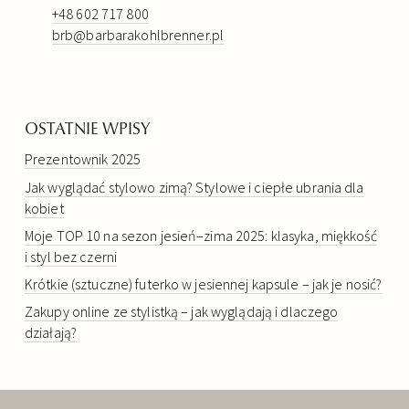
+48 602 717 800
brb@barbarakohlbrenner.pl
OSTATNIE WPISY
Prezentownik 2025
Jak wyglądać stylowo zimą? Stylowe i ciepłe ubrania dla
kobiet
Moje TOP 10 na sezon jesień–zima 2025: klasyka, miękkość
i styl bez czerni
Krótkie (sztuczne) futerko w jesiennej kapsule – jak je nosić?
Zakupy online ze stylistką – jak wyglądają i dlaczego
działają?