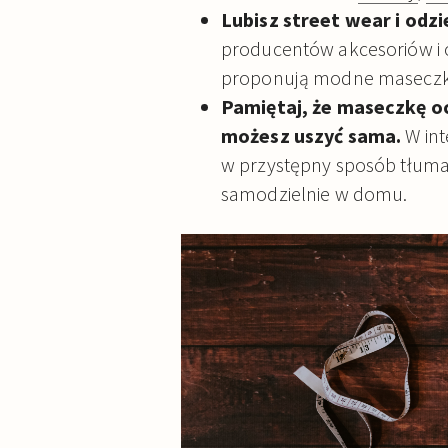
Lubisz street wear i odz
producentów akcesoriów i 
proponują modne maseczki
Pamiętaj, że maseczkę 
możesz uszyć sama.
W int
w przystępny sposób tłuma
samodzielnie w domu.