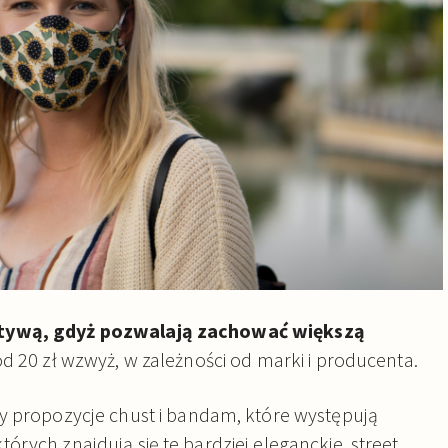
atywą, gdyż pozwalają zachować większą
od 20 zł wzwyż, w zależności od marki i producenta.
 propozycje chust i bandam, które występują
rych znajdują się te bardziej eleganckie, street