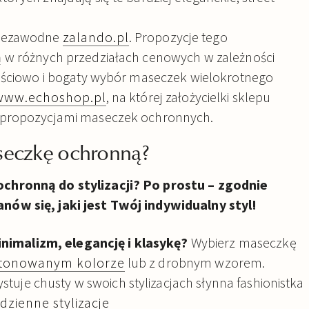
niezawodne
zalando.pl
. Propozycje tego
 w różnych przedziałach cenowych w zależności
kościowo i bogaty wybór maseczek wielokrotnego
www.echoshop.pl
, na której założycielki sklepu
 propozycjami maseczek ochronnych.
seczkę ochronną?
chronną do stylizacji?
Po prostu – zgodnie
ów się, jaki jest Twój indywidualny styl!
inimalizm, elegancję i klasykę?
Wybierz maseczkę
stonowanym kolorze
lub z drobnym wzorem.
tuje chusty w swoich stylizacjach słynna fashionistka
dzienne stylizacje