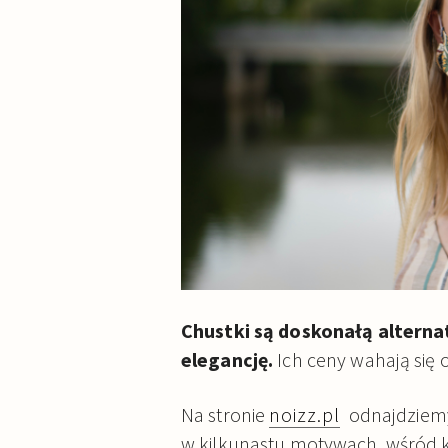
Chustki są doskonałą altern
elegancję.
Ich ceny wahają się 
Na stronie
noizz.pl
odnajdziemy
w kilkunastu motywach, wśród któ