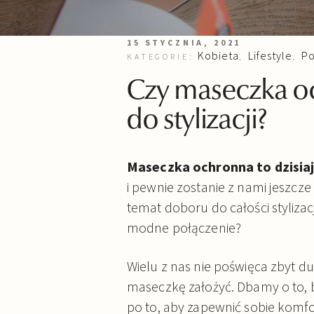
15 STYCZNIA, 2021
Kobieta
Lifestyle
Po
KATEGORIE:
,
,
Czy maseczka 
do stylizacji?
Maseczka ochronna to dzisia
i pewnie zostanie z nami jeszcze
temat doboru do całości stylizac
modne połączenie?
Wielu z nas nie poświęca zbyt du
maseczkę założyć. Dbamy o to, b
po to, aby zapewnić sobie komfo