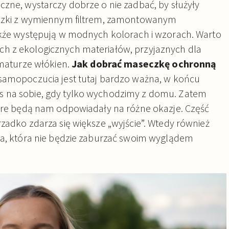
czne, wystarczy dobrze o nie zadbać, by służyły
eczki z wymiennym filtrem, zamontowanym
także występują w modnych kolorach i wzorach. Warto
h z ekologicznych materiałów, przyjaznych dla
amaturze włókien.
Jak dobrać maseczkę ochronną
samopoczucia jest tutaj bardzo ważna, w końcu
s na sobie, gdy tylko wychodzimy z domu. Zatem
tóre będą nam odpowiadały na różne okazje. Część
rzadko zdarza się większe „wyjście”. Wtedy również
ka, która nie będzie zaburzać swoim wyglądem