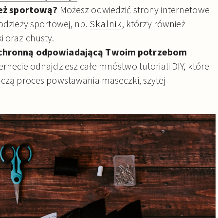
ież sportową?
Możesz odwiedzić strony internetowe
odzieży sportowej, np.
Skalnik
, którzy również
 oraz chusty.
ochronną odpowiadającą Twoim potrzebom
ernecie odnajdziesz całe mnóstwo tutoriali DIY, które
czą proces powstawania maseczki, szytej