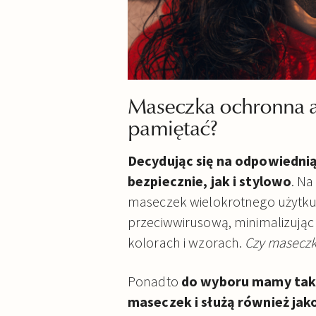
Maseczka ochronna a 
pamiętać?
Decydując się na odpowiedni
bezpiecznie, jak i stylowo
. N
maseczek wielokrotnego użytku,
przeciwwirusową, minimalizując
kolorach i wzorach.
Czy maseczk
Ponadto
do wyboru mamy takż
maseczek i służą również jak