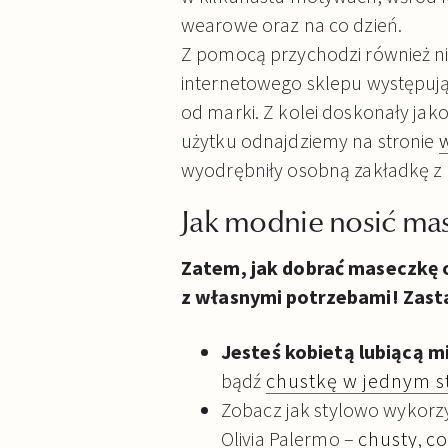
wearowe oraz na co dzień.
Z pomocą przychodzi również 
internetowego sklepu występują
od marki. Z kolei doskonały ja
użytku odnajdziemy na stronie
wyodrębniły osobną zakładkę z
Jak modnie nosić ma
Zatem, jak dobrać maseczkę o
z własnymi potrzebami! Zastan
Jesteś kobietą lubiącą m
bądź
chustkę w jednym 
Zobacz jak stylowo wykorzys
Olivia Palermo –
chusty
,
co