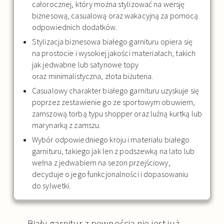
całorocznej, który można stylizować na wersję
biznesową, casualową oraz wakacyjną za pomocą
odpowiednich dodatków.
Stylizacja biznesowa białego garnituru opiera się
na prostocie i wysokiej jakości materiałach, takich
jak jedwabne lub satynowe topy
oraz minimalistyczna, złota biżuteria.
Casualowy charakter białego garnituru uzyskuje się
poprzez zestawienie go ze sportowym obuwiem,
zamszową torbą typu shopper oraz luźną kurtką lub
marynarką z zamszu.
Wybór odpowiedniego kroju i materiału białego
garnituru, takiego jak len z podszewką na lato lub
wełna z jedwabiem na sezon przejściowy,
decyduje o jego funkcjonalności i dopasowaniu
do sylwetki.
Biały garnitur z pewnością nie jest już