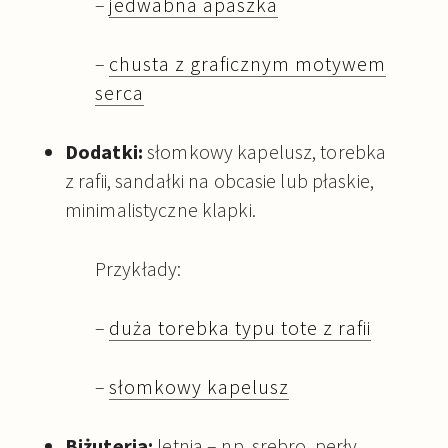
–
jedwabna apaszka
–
chusta z graficznym motywem
serca
Dodatki:
słomkowy kapelusz, torebka
z rafii, sandałki na obcasie lub płaskie,
minimalistyczne klapki.
Przykłady:
–
duża torebka typu tote z rafii
–
słomkowy kapelusz
Biżuteria:
letnia – np. srebro, perły,