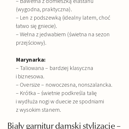
– Bawełna z domieszką elastanu
(wygodna, praktyczna).
– Len z podszewką (idealny latem, choć
łatwo się gniecie).
– Wełna z jedwabiem (świetna na sezon
przejściowy).
Marynarka:
– Taliowana – bardziej klasyczna
i biznesowa.
– Oversize – nowoczesna, nonszalancka.
– Krótka – świetnie podkreśla talię
i wydłuża nogi w duecie ze spodniami
z wysokim stanem.
Biały garnitur damski stylizacje –