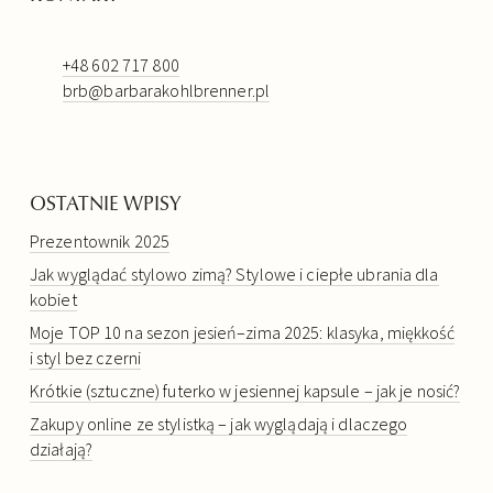
+48 602 717 800
brb@barbarakohlbrenner.pl
OSTATNIE WPISY
Prezentownik 2025
Jak wyglądać stylowo zimą? Stylowe i ciepłe ubrania dla
kobiet
Moje TOP 10 na sezon jesień–zima 2025: klasyka, miękkość
i styl bez czerni
Krótkie (sztuczne) futerko w jesiennej kapsule – jak je nosić?
Zakupy online ze stylistką – jak wyglądają i dlaczego
działają?