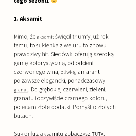
tego sezonu
.
1. Aksamit
Mimo, że
święcił triumfy już rok
aksamit
temu, to sukienka z weluru to znowu
prawdziwy hit. Sieciówki oferują szeroką
gamę kolorystyczną, od odcieni
czerwonego wina,
, amarant
oliwkę
po zawsze elegancki, ponadczasowy
. Do głębokiej czerwieni, zieleni,
granat
granatu i oczywiście czarnego koloru,
polecam złote dodatki. Pomyśl o złotych
butach.
Sukienki z aksamitu zobaczysz
TUTAJ