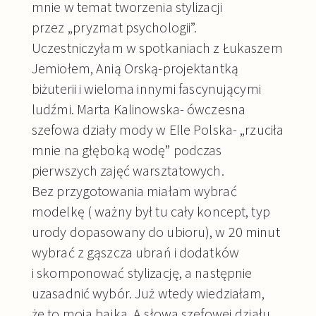
mnie w temat tworzenia stylizacji
przez „pryzmat psychologii”.
Uczestniczyłam w spotkaniach z Łukaszem
Jemiołem, Anią Orską-projektantką
biżuterii i wieloma innymi fascynującymi
ludźmi. Marta Kalinowska- ówczesna
szefowa działy mody w Elle Polska- „rzuciła
mnie na głęboką wodę” podczas
pierwszych zajęć warsztatowych.
Bez przygotowania miałam wybrać
modelkę ( ważny był tu cały koncept, typ
urody dopasowany do ubioru), w 20 minut
wybrać z gąszcza ubrań i dodatków
i skomponować stylizację, a następnie
uzasadnić wybór. Już wtedy wiedziałam,
że to moja bajka. A słowa szefowej działu