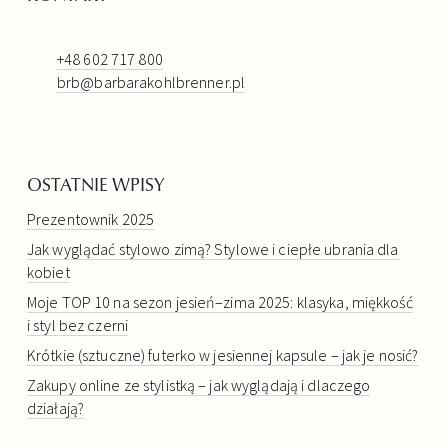
+48 602 717 800
brb@barbarakohlbrenner.pl
OSTATNIE WPISY
Prezentownik 2025
Jak wyglądać stylowo zimą? Stylowe i ciepłe ubrania dla
kobiet
Moje TOP 10 na sezon jesień–zima 2025: klasyka, miękkość
i styl bez czerni
Krótkie (sztuczne) futerko w jesiennej kapsule – jak je nosić?
Zakupy online ze stylistką – jak wyglądają i dlaczego
działają?