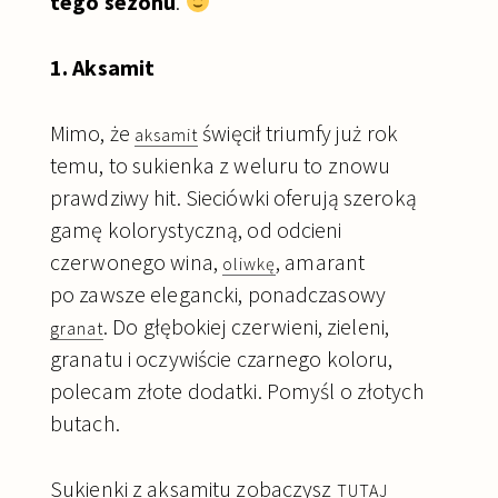
tego sezonu
.
1. Aksamit
Mimo, że
święcił triumfy już rok
aksamit
temu, to sukienka z weluru to znowu
prawdziwy hit. Sieciówki oferują szeroką
gamę kolorystyczną, od odcieni
czerwonego wina,
, amarant
oliwkę
po zawsze elegancki, ponadczasowy
. Do głębokiej czerwieni, zieleni,
granat
granatu i oczywiście czarnego koloru,
polecam złote dodatki. Pomyśl o złotych
butach.
Sukienki z aksamitu zobaczysz
TUTAJ