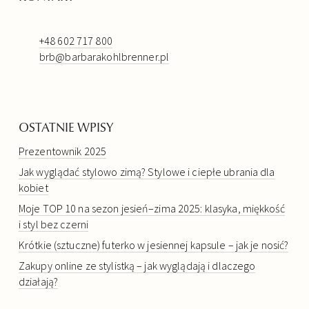
+48 602 717 800
brb@barbarakohlbrenner.pl
OSTATNIE WPISY
Prezentownik 2025
Jak wyglądać stylowo zimą? Stylowe i ciepłe ubrania dla
kobiet
Moje TOP 10 na sezon jesień–zima 2025: klasyka, miękkość
i styl bez czerni
Krótkie (sztuczne) futerko w jesiennej kapsule – jak je nosić?
Zakupy online ze stylistką – jak wyglądają i dlaczego
działają?