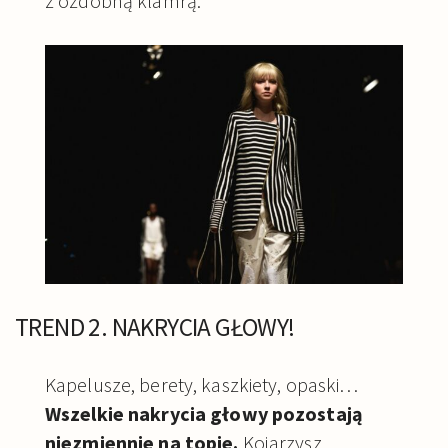
z ozdobną klamrą.
TREND 2. NAKRYCIA GŁOWY!
Kapelusze, berety, kaszkiety, opaski…
Wszelkie nakrycia głowy pozostają
niezmiennie na topie.
Kojarzysz