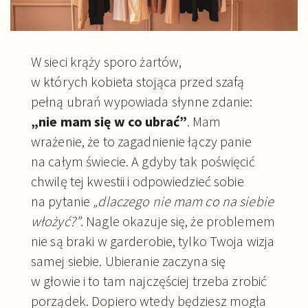
W sieci krąży sporo żartów,
w których kobieta stojąca przed szafą
pełną ubrań wypowiada słynne zdanie:
„nie mam się w co ubrać”
. Mam
wrażenie, że to zagadnienie łączy panie
na całym świecie. A gdyby tak poświęcić
chwilę tej kwestii i odpowiedzieć sobie
na pytanie
„dlaczego nie mam co na siebie
włożyć?”
. Nagle okazuje się, że problemem
nie są braki w garderobie, tylko Twoja wizja
samej siebie. Ubieranie zaczyna się
w głowie i to tam najczęściej trzeba zrobić
porządek. Dopiero wtedy będziesz mogła