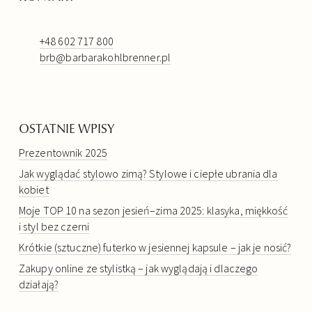
+48 602 717 800
brb@barbarakohlbrenner.pl
OSTATNIE WPISY
Prezentownik 2025
Jak wyglądać stylowo zimą? Stylowe i ciepłe ubrania dla
kobiet
Moje TOP 10 na sezon jesień–zima 2025: klasyka, miękkość
i styl bez czerni
Krótkie (sztuczne) futerko w jesiennej kapsule – jak je nosić?
Zakupy online ze stylistką – jak wyglądają i dlaczego
działają?