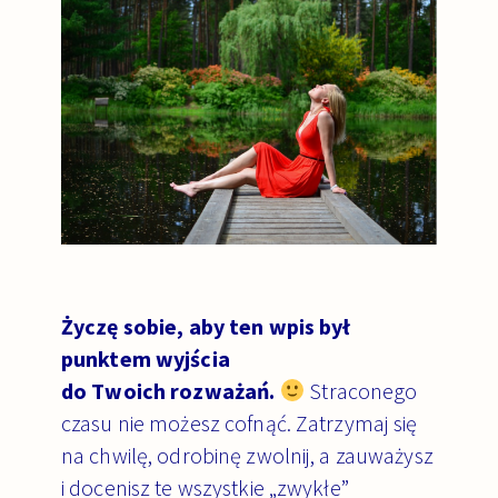
Życzę sobie, aby ten wpis był
punktem wyjścia
do Twoich rozważań.
Straconego
czasu nie możesz cofnąć. Zatrzymaj się
na chwilę, odrobinę zwolnij, a zauważysz
i docenisz te wszystkie „zwykłe”