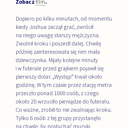
Zobacz
film
.
Dopiero po kilku minutach, od momentu
kiedy Joshua zaczął grać, zwrócił
na niego uwagę starszy mężczyzna.
Zwolnił kroku i poszedł dalej. Chwilę
później zainteresowała się nim mała
dziewczynka. Mijały kolejne minuty
i w futerale przed grajkiem pojawił się
pierwszy dolar.
„Występ” trwał około
godzinę. W tym czasie przez stację metra
przeszło ponad 1000 osób, z czego
około 20 wrzuciło pieniądze do futerału.
Co ważne, zrobili to nie zwalniając kroku.
Tylko 6 osób z tej grupy przystanęło
na chwilę, by posłuchać muzyki.