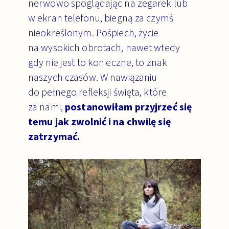
nerwowo spoglądając na zegarek lub
w ekran telefonu, biegną za czymś
nieokreślonym. Pośpiech, życie
na wysokich obrotach, nawet wtedy
gdy nie jest to konieczne, to znak
naszych czasów.
W nawiązaniu
do pełnego refleksji święta, które
za nami,
postanowiłam przyjrzeć się
temu jak zwolnić i na chwilę się
zatrzymać.